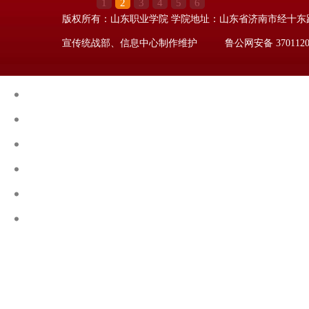
1
2
3
4
5
6
版权所有：山东职业学院 学院地址：山东省济南市经十东路23000号 
团省委副书记尚胜波
我校举办第一期“子曰”论坛
宣传统战部、信息中心制作维护 鲁公网安备 37011202
媒体看山职