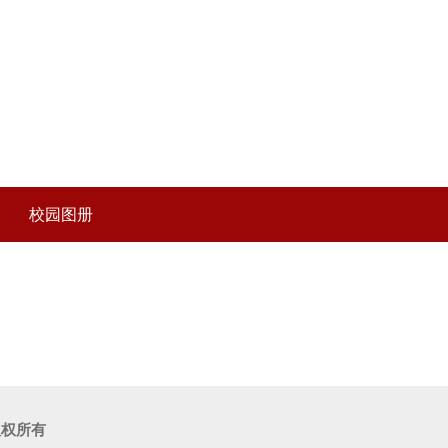
校园图册
版权所有