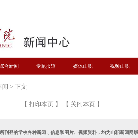
综合新闻
专题报道
媒体山职
视频山职
要闻
> 正文
【
打印本页
】
【
关闭本页
】
所刊登的学校各种新闻﹑信息和图片、视频资料，均为山职新闻网